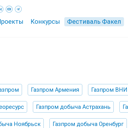
Проекты
Конкурсы
Фестиваль Факел
азпром
Газпром Армения
Газпром ВН
еоресурс
Газпром добыча Астрахань
Г
быча Ноябрьск
Газпром добыча Оренбург