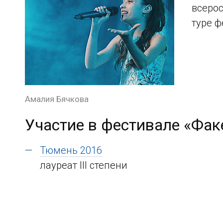
всеро
туре ф
Амалия Бячкова
Участие в фестивале «Фак
Тюмень 2016
лауреат III степени