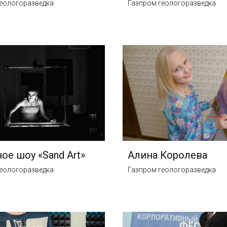
еологоразведка
Газпром геологоразведка
ое шоу «Sand Art»
Алина Королева
еологоразведка
Газпром геологоразведка