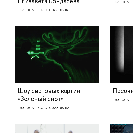
Елизавета Бондарева
Газпром г
Газпром геологоразведка
Шоу световых картин
Песочн
«Зеленый енот»
Газпром г
Газпром геологоразведка