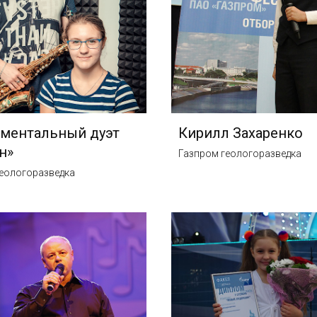
ментальный дуэт
Кирилл Захаренко
н»
Газпром геологоразведка
еологоразведка