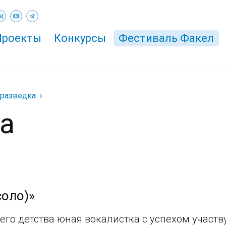
Проекты
Конкурсы
Фестиваль Факел
оразведка
а
соло)»
его детства юная вокалистка с успехом участв