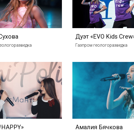
Сухова
Дуэт «EVO Kids Crew
еологоразведка
Газпром геологоразведка
#HAPPY»
Амалия Бячкова