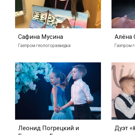
Сафина Мусина
Алёна 
Газпром геологоразведка
Газпром г
Леонид Погрецкий и
Дуэт «