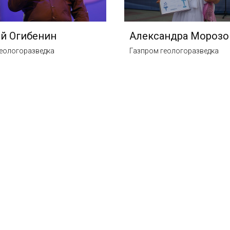
й Огибенин
Александра Морозо
еологоразведка
Газпром геологоразведка