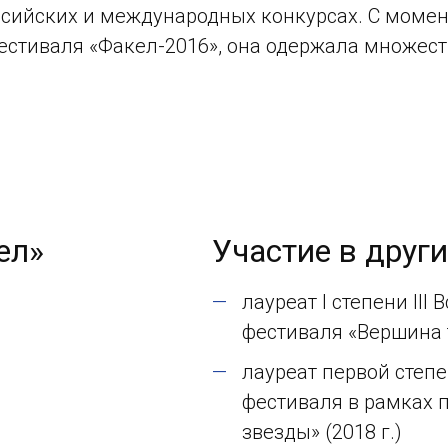
ссийских и международных конкурсах. С моме
естиваля «Факел-2016», она одержала множест
ел»
Участие в друг
лауреат I степени III
фестиваля «Вершина т
лауреат первой степ
фестиваля в рамках 
звезды» (2018 г.)