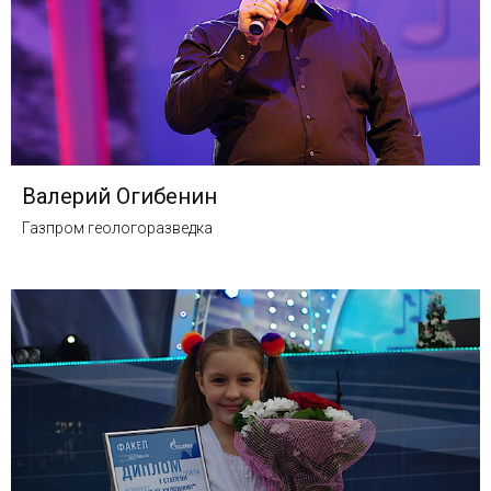
Валерий Огибенин
Газпром геологоразведка