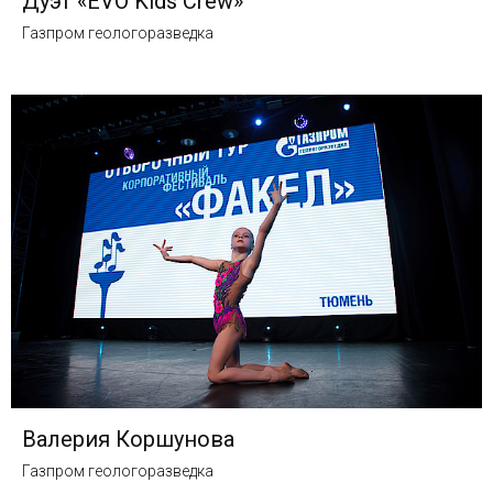
Дуэт «EVO Kids Crew»
Газпром геологоразведка
Валерия Коршунова
Газпром геологоразведка