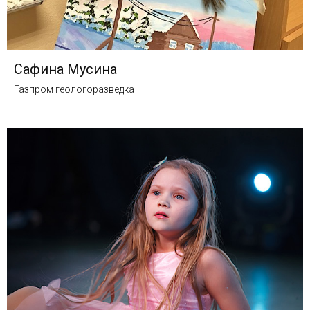
Сафина Мусина
Газпром геологоразведка