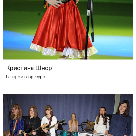
Кристина Шнор
Газпром георесурс