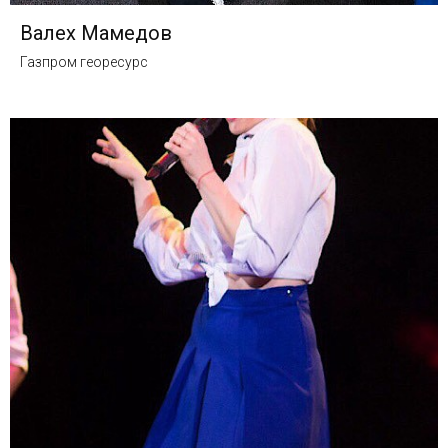
Валех Мамедов
Газпром георесурс