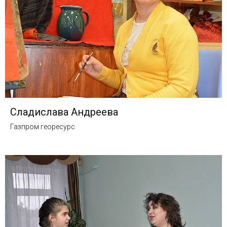
Сладислава Андреева
Газпром георесурс