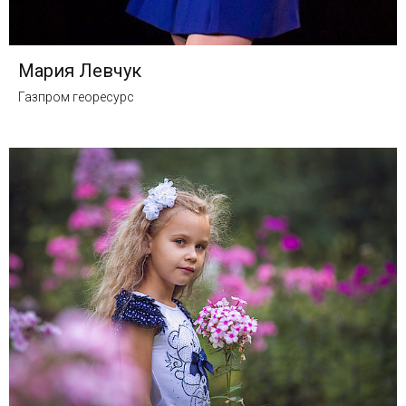
Мария Левчук
Газпром георесурс