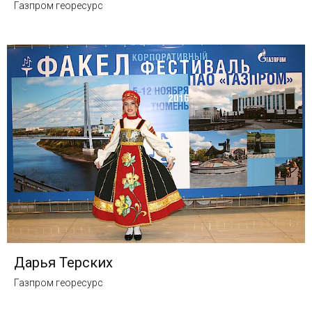
Газпром георесурс
Дарья Терских
Газпром георесурс