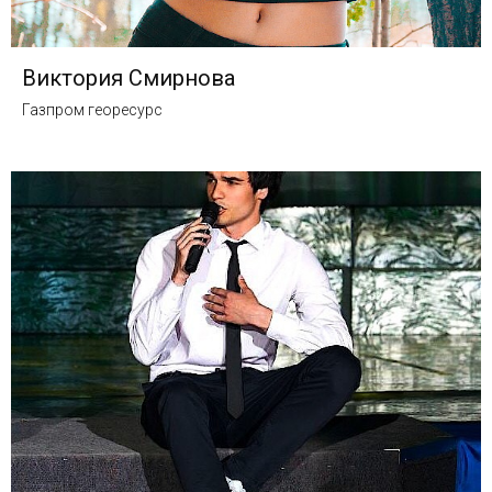
Виктория Смирнова
Газпром георесурс