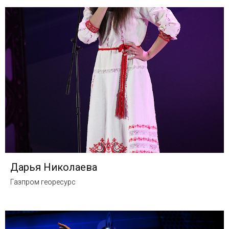
Дарья Николаева
Газпром георесурс