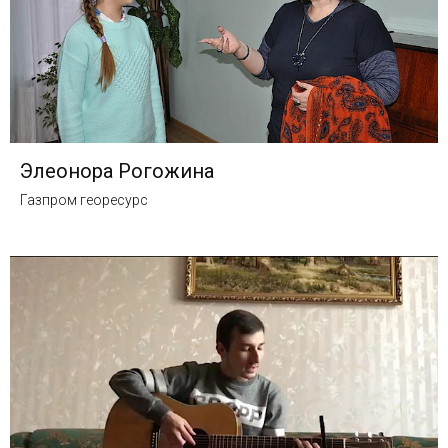
Элеонора Рогожина
Газпром георесурс