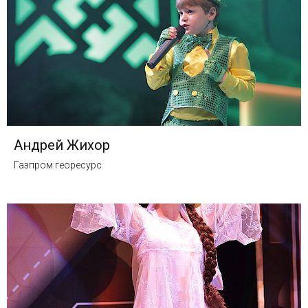
Андрей Жихор
Газпром георесурс