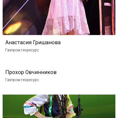
Анастасия Гришанова
Газпром георесурс
Прохор Овчинников
Газпром георесурс