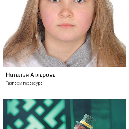
Наталья Атларова
Газпром георесурс