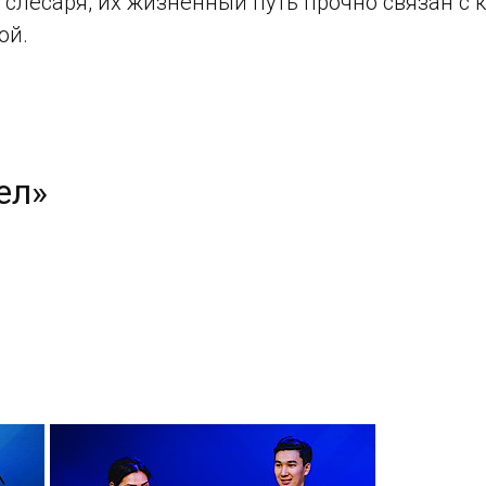
 слесаря, их жизненный путь прочно связан с
ой.
ел»