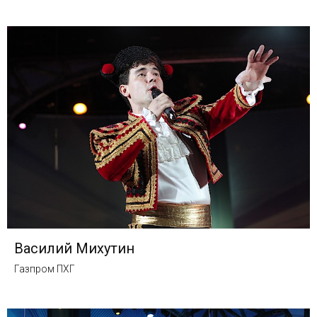
Василий Михутин
Газпром ПХГ