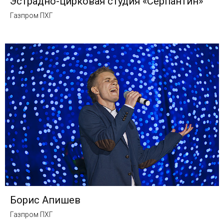
Эстрадно-цирковая студия «Серпантин»
Газпром ПХГ
Борис Апишев
Газпром ПХГ