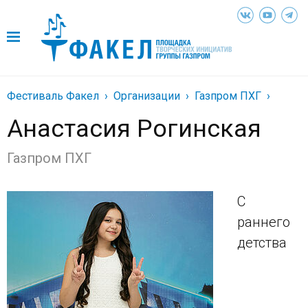
Фестиваль Факел
Организации
Газпром ПХГ
Анастасия Рогинская
Газпром ПХГ
С
раннего
детства