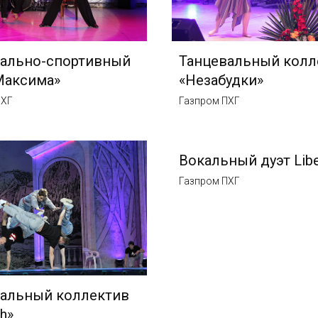
вально-спортивный
Танцевальный колл
Максима»
«Незабудки»
ПХГ
Газпром ПХГ
Вокальный дуэт Libe
Газпром ПХГ
альный коллектив
h»