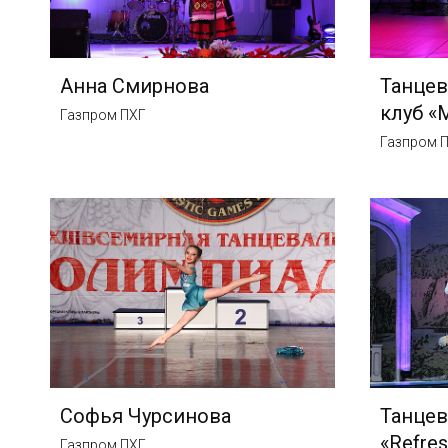
Анна Смирнова
Танце
клуб «
Газпром ПХГ
Газпром 
Софья Чурсинова
Танцев
«Refres
Газпром ПХГ