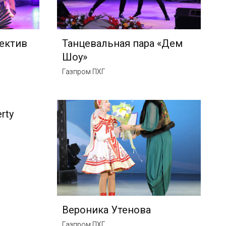
ектив
Танцевальная пара «Дем
Шоу»
Газпром ПХГ
rty
Вероника Утенова
Газпром ПХГ