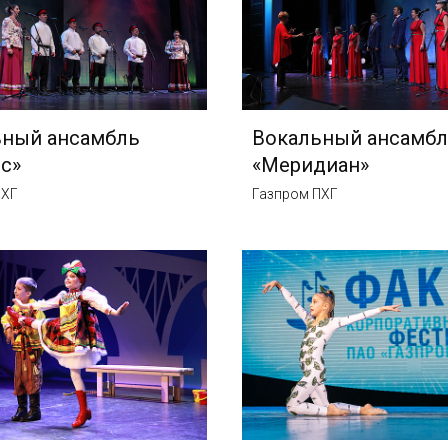
ьный ансамбль
Вокальный ансамбл
с»
«Меридиан»
ПХГ
Газпром ПХГ