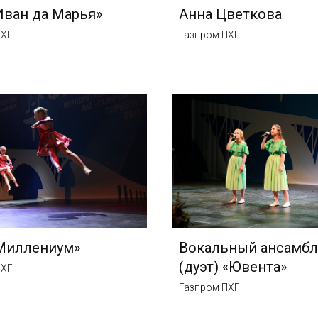
Иван да Марья»
Анна Цветкова
ПХГ
Газпром ПХГ
Миллениум»
Вокальный ансамбл
(дуэт) «Ювента»
ПХГ
Газпром ПХГ