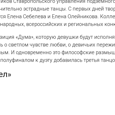
ников Ставропольского управления подземного
чительно эстрадные танцы. С первых дней тво
ся Елена Себелева и Елена Олейникова. Колле
народных, всероссийских и региональных конк
иция «Дума», которую девушки будут исполнят
ь о светлом чувстве любви, о девичьих пережи
ым. И одновременно это философские размышл
 полуфиналом к дуэту добавилась третья танц
ел»