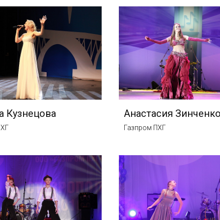
а Кузнецова
Анастасия Зинченк
ПХГ
Газпром ПХГ