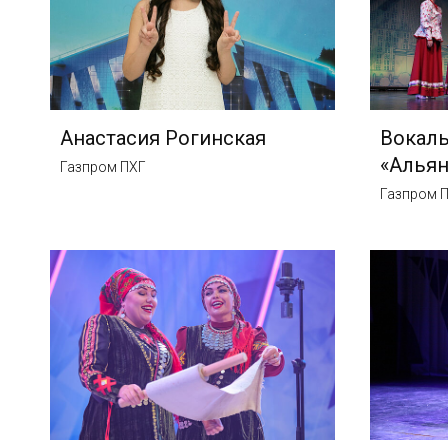
Анастасия Рогинская
Вокал
«Альян
Газпром ПХГ
Газпром 