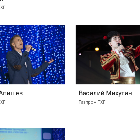
ПХГ
 Апишев
Василий Михутин
ПХГ
Газпром ПХГ