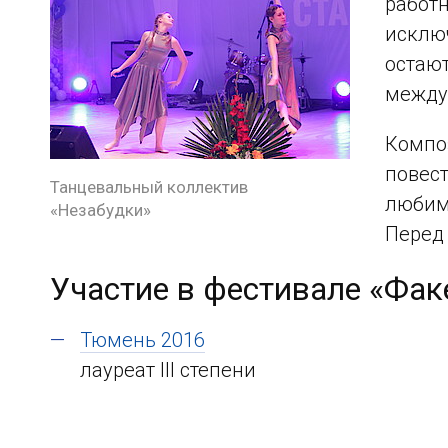
работ
исклю
остают
между
Композ
повест
Танцевальный коллектив
любим
«Незабудки»
Перед
Участие в фестивале «Фак
Тюмень 2016
лауреат III степени