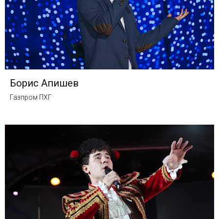
Борис Апишев
Газпром ПХГ