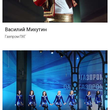
Василий Михутин
Газпром ПХГ