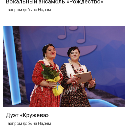
Вокальный ансамбль «Рождество»
Газпром добыча Надым
Дуэт «Кружева»
Газпром добыча Надым