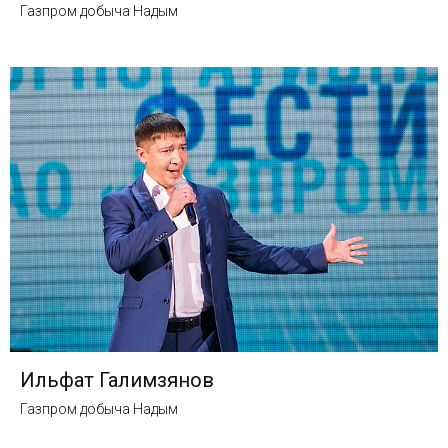
Газпром добыча Надым
Ильфат Галимзянов
Газпром добыча Надым