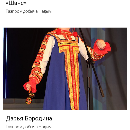
«Шанс»
Газпром добыча Надым
Дарья Бородина
Газпром добыча Надым