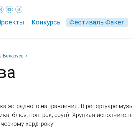
Проекты
Конкурсы
Фестиваль Факел
з Беларусь
ва
тка эстрадного направления. В репертуаре му
ика, блюз, поп, рок, соул). Хрупкая исполните
ческому хард-року.