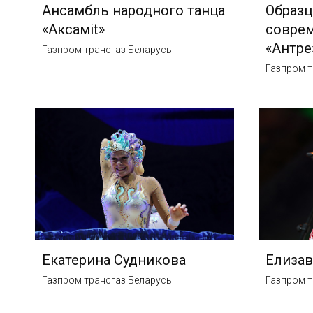
Ансамбль народного танца
Образ
«Аксамit»
соврем
«Антре
Газпром трансгаз Беларусь
Газпром т
Екатерина Судникова
Елизав
Газпром трансгаз Беларусь
Газпром т