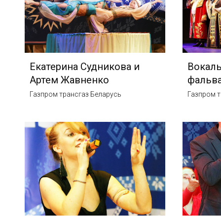
Екатерина Судникова и
Вокаль
Артем Жавненко
фальва
Газпром трансгаз Беларусь
Газпром т