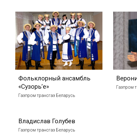
Фольклорный ансамбль
Верони
«Сузорь’е»
Газпром т
Газпром трансгаз Беларусь
Владислав Голубев
Газпром трансгаз Беларусь