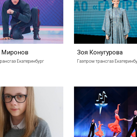
й Миронов
Зоя Конугурова
рансгаз Екатеринбург
Газпром трансгаз Екатеринб