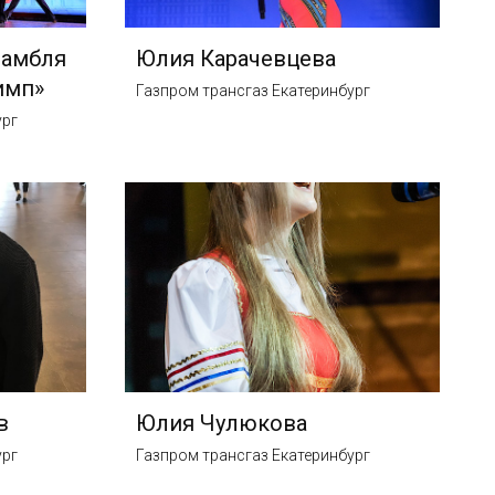
самбля
Юлия Карачевцева
имп»
Газпром трансгаз Екатеринбург
ург
в
Юлия Чулюкова
ург
Газпром трансгаз Екатеринбург