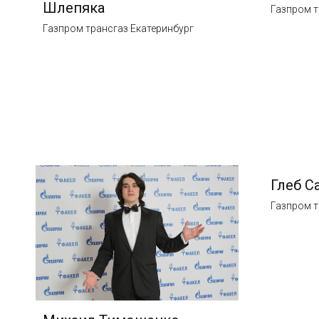
Шлепяка
Газпром т
Газпром трансгаз Екатеринбург
Глеб С
Газпром т