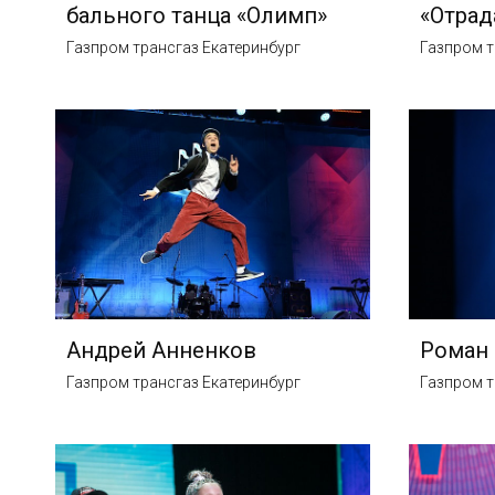
бального танца «Олимп»
«Отрад
Газпром трансгаз Екатеринбург
Газпром т
Андрей Анненков
Роман
Газпром трансгаз Екатеринбург
Газпром т