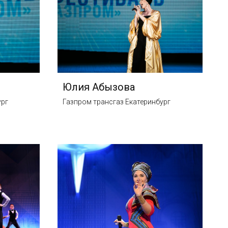
Юлия Абызова
ург
Газпром трансгаз Екатеринбург