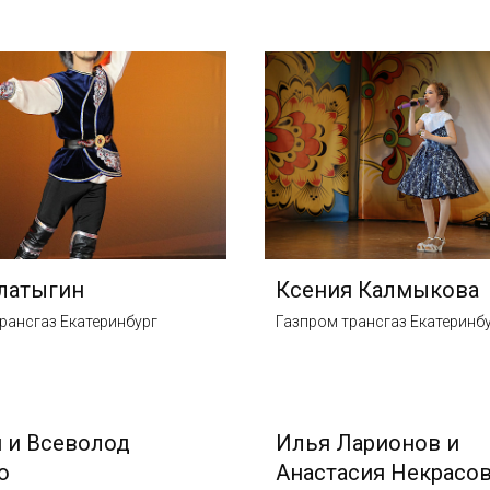
латыгин
Ксения Калмыкова
рансгаз Екатеринбург
Газпром трансгаз Екатеринб
 и Всеволод
Илья Ларионов и
о
Анастасия Некрасо