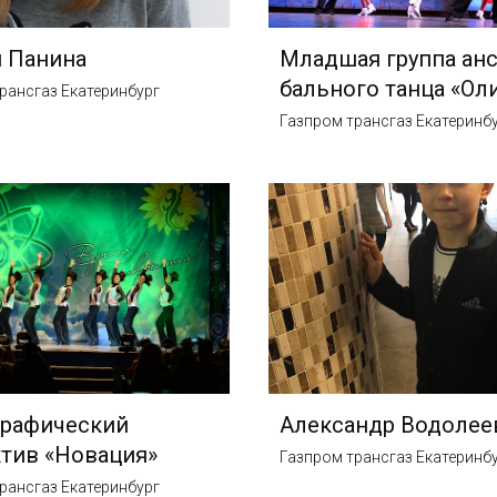
 Панина
Младшая группа ан
бального танца «Ол
рансгаз Екатеринбург
Газпром трансгаз Екатеринб
графический
Александр Водолее
тив «Новация»
Газпром трансгаз Екатеринб
рансгаз Екатеринбург