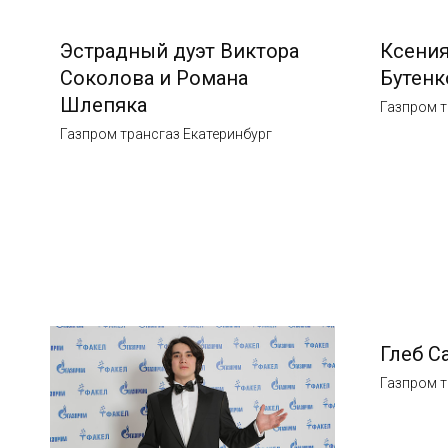
Эстрадный дуэт Виктора
Ксения
Соколова и Романа
Бутенк
Шлепяка
Газпром т
Газпром трансгаз Екатеринбург
Глеб С
Газпром т