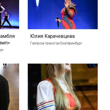
самбля
Юлия Карачевцева
имп»
Газпром трансгаз Екатеринбург
ург