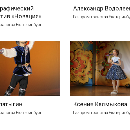
графический
Александр Водолее
тив «Новация»
Газпром трансгаз Екатеринб
рансгаз Екатеринбург
латыгин
Ксения Калмыкова
рансгаз Екатеринбург
Газпром трансгаз Екатеринб