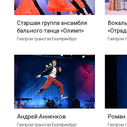
Старшая группа ансамбля
Вокал
бального танца «Олимп»
«Отрад
Газпром трансгаз Екатеринбург
Газпром т
Андрей Анненков
Роман
Газпром трансгаз Екатеринбург
Газпром т