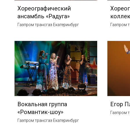
Хореографический
Хорео
ансамбль «Радуга»
коллек
Газпром трансгаз Екатеринбург
Газпром т
Вокальная группа
Егор П
«Романтик-шоу»
Газпром т
Газпром трансгаз Екатеринбург