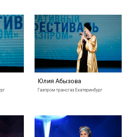
Юлия Абызова
ург
Газпром трансгаз Екатеринбург