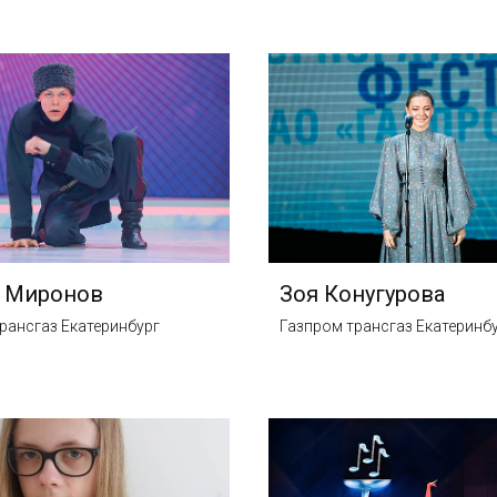
й Миронов
Зоя Конугурова
рансгаз Екатеринбург
Газпром трансгаз Екатеринб