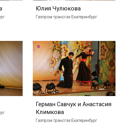
в
Юлия Чулюкова
ург
Газпром трансгаз Екатеринбург
Герман Савчук и Анастасия
Климкова
ург
Газпром трансгаз Екатеринбург