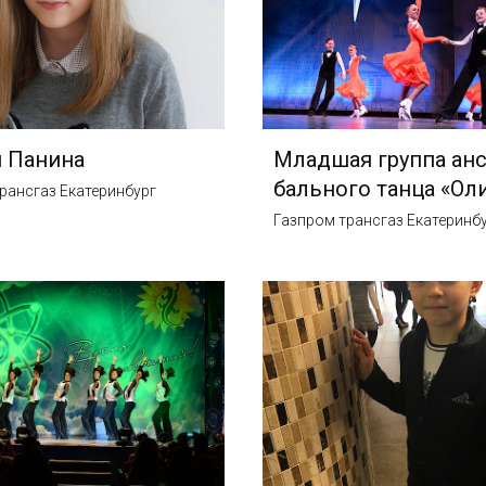
 Панина
Младшая группа ан
бального танца «Ол
рансгаз Екатеринбург
Газпром трансгаз Екатеринб