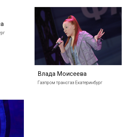
ва
ург
Влада Моисеева
Газпром трансгаз Екатеринбург