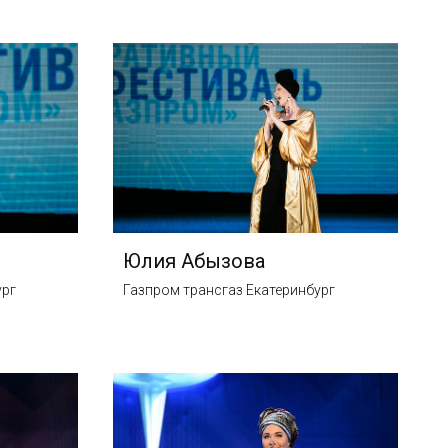
Юлия Абызова
ург
Газпром трансгаз Екатеринбург