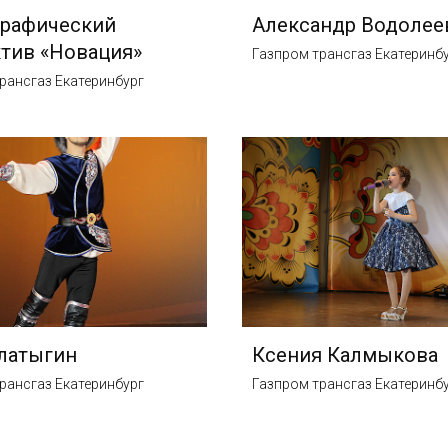
графический
Александр Водолее
тив «Новация»
Газпром трансгаз Екатеринб
рансгаз Екатеринбург
латыгин
Ксения Калмыкова
рансгаз Екатеринбург
Газпром трансгаз Екатеринб