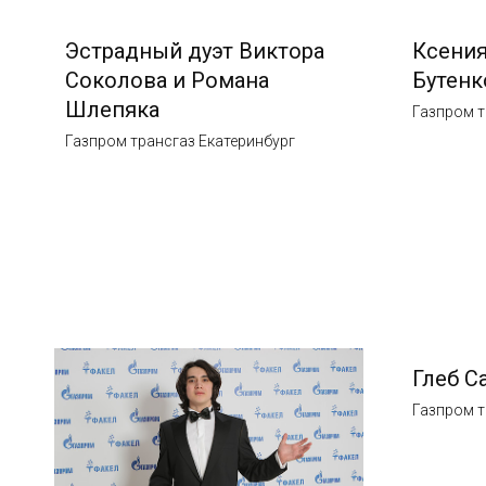
Эстрадный дуэт Виктора
Ксения
Соколова и Романа
Бутенк
Шлепяка
Газпром т
Газпром трансгаз Екатеринбург
Глеб С
Газпром т