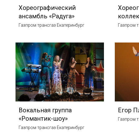
Хореографический
Хорео
ансамбль «Радуга»
коллек
Газпром трансгаз Екатеринбург
Газпром т
Вокальная группа
Егор П
«Романтик-шоу»
Газпром т
Газпром трансгаз Екатеринбург