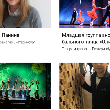
 Панина
Младшая группа ан
бального танца «Ол
рансгаз Екатеринбург
Газпром трансгаз Екатеринб