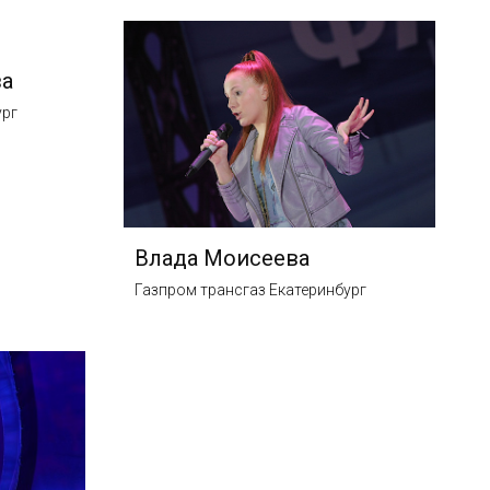
ва
ург
Влада Моисеева
Газпром трансгаз Екатеринбург