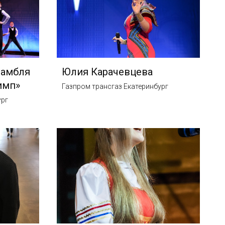
самбля
Юлия Карачевцева
имп»
Газпром трансгаз Екатеринбург
ург