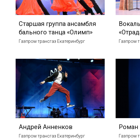
Старшая группа ансамбля
Вокал
бального танца «Олимп»
«Отрад
Газпром трансгаз Екатеринбург
Газпром т
Андрей Анненков
Роман
Газпром трансгаз Екатеринбург
Газпром т