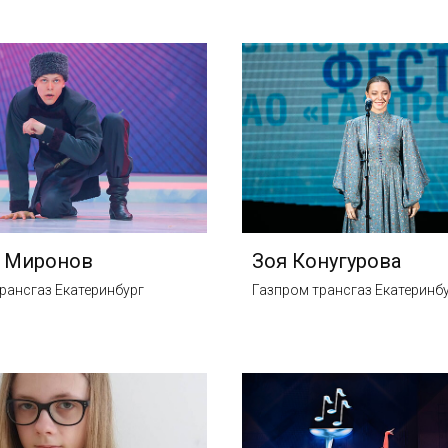
й Миронов
Зоя Конугурова
рансгаз Екатеринбург
Газпром трансгаз Екатеринб