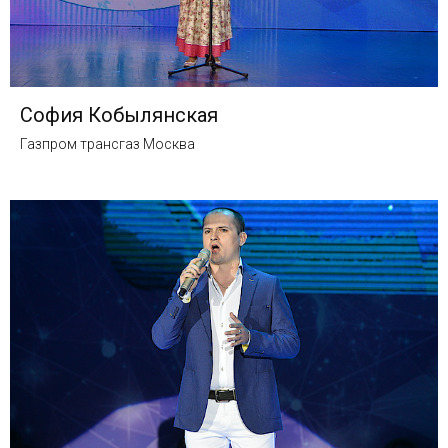
София Кобылянская
Газпром трансгаз Москва