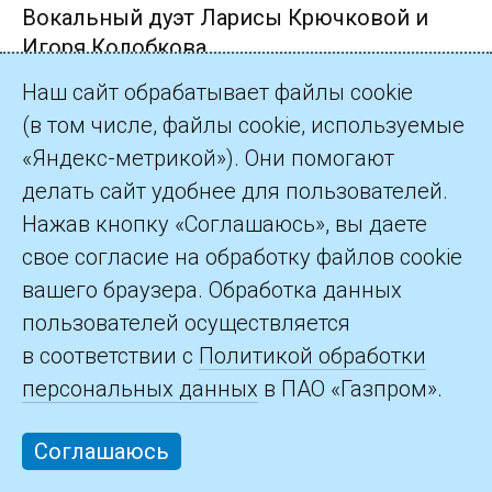
Вокальный дуэт Ларисы Крючковой и
Игоря Колобкова
Газпром трансгаз Москва
Наш сайт обрабатывает файлы cookie
(в том числе, файлы cookie, используемые
«Яндекс-метрикой»). Они помогают
Фольклорный ансамбль «Красна девица»
делать сайт удобнее для пользователей.
Газпром трансгаз Москва
Нажав кнопку «Соглашаюсь», вы даете
свое согласие на обработку файлов cookie
вашего браузера. Обработка данных
пользователей осуществляется
в соответствии с
Политикой обработки
персональных данных
в ПАО «Газпром».
©2026 ПАО «Газпром»
Контакты
Соглашаюсь