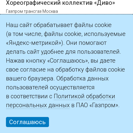
Хореографический коллектив «Диво»
Газпром трансгаз Москва
Наш сайт обрабатывает файлы cookie
(в том числе, файлы cookie, используемые
Олег Володько
«Яндекс-метрикой»). Они помогают
Газпром трансгаз Москва
делать сайт удобнее для пользователей.
Нажав кнопку «Соглашаюсь», вы даете
свое согласие на обработку файлов cookie
Народный театр танца «Элегия»
вашего браузера. Обработка данных
Газпром трансгаз Москва
пользователей осуществляется
в соответствии с
Политикой обработки
Вокальный дуэт Ларисы Крючковой и
персональных данных
в ПАО «Газпром».
Игоря Колобкова
Газпром трансгаз Москва
Соглашаюсь