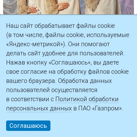
Наш сайт обрабатывает файлы cookie
(в том числе, файлы cookie, используемые
«Яндекс-метрикой»). Они помогают
делать сайт удобнее для пользователей.
Вокальный коллектив «Откровение»
Нажав кнопку «Соглашаюсь», вы даете
Газпром трансгаз Москва
свое согласие на обработку файлов cookie
вашего браузера. Обработка данных
пользователей осуществляется
Хореографический коллектив «Диво»
в соответствии с
Политикой обработки
Газпром трансгаз Москва
персональных данных
в ПАО «Газпром».
Соглашаюсь
Олег Володько
Газпром трансгаз Москва