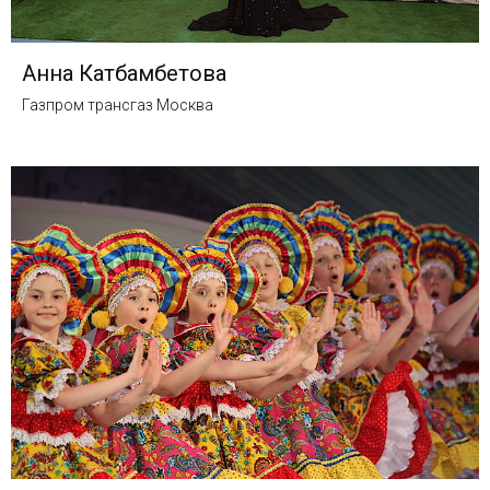
Анна Катбамбетова
Газпром трансгаз Москва