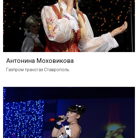
Антонина Моховикова
Газпром трансгаз Ставрополь