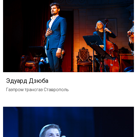
Эдуард Дзюба
Газпром трансгаз Ставрополь