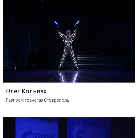
Олег Кольвах
Газпром трансгаз Ставрополь