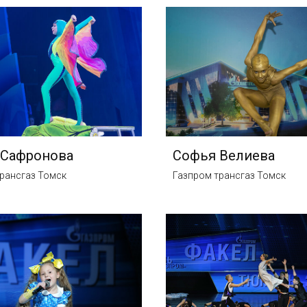
 Сафронова
Софья Велиева
рансгаз Томск
Газпром трансгаз Томск