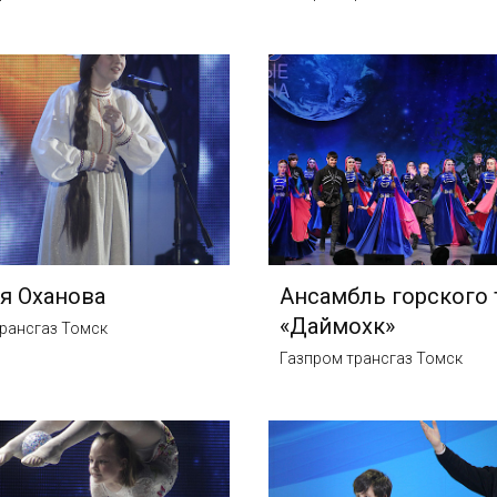
я Оханова
Ансамбль горского 
«Даймохк»
рансгаз Томск
Газпром трансгаз Томск