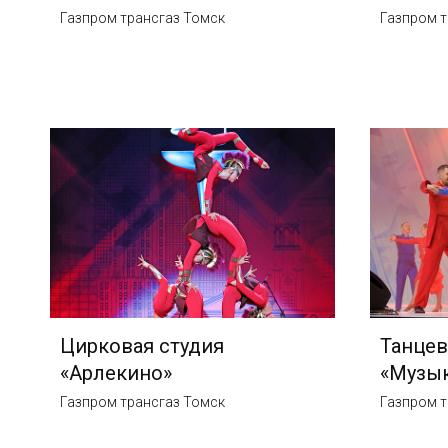
Газпром трансгаз Томск
Газпром т
Цирковая студия
Танцев
«Арлекино»
«Музык
Газпром трансгаз Томск
Газпром т