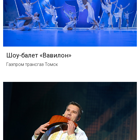
Шоу-балет «Вавилон»
Газпром трансгаз Томск