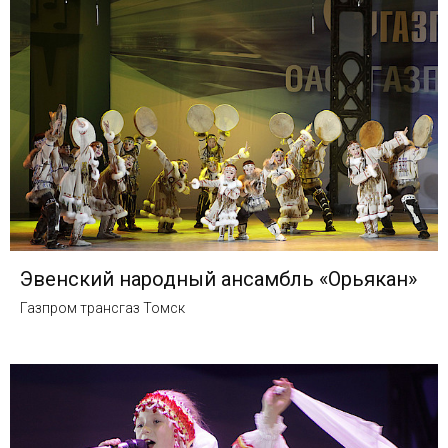
Эвенский народный ансамбль «Орьякан»
Газпром трансгаз Томск