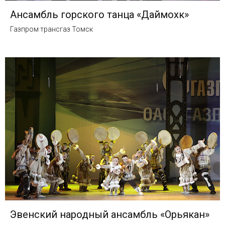
Ансамбль горского танца «Даймохк»
Газпром трансгаз Томск
Эвенский народный ансамбль «Орьякан»