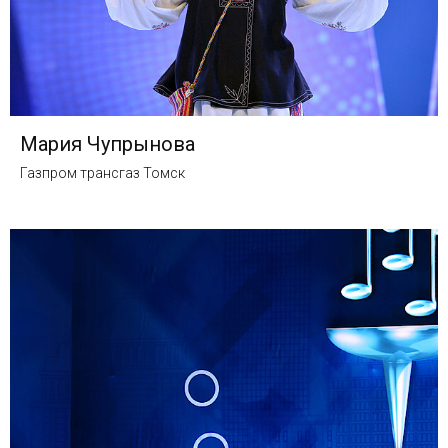
Мария Чупрынова
Газпром трансгаз Томск