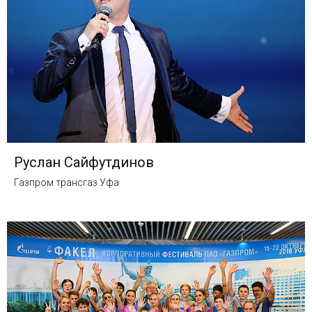
Руслан Сайфутдинов
Газпром трансгаз Уфа