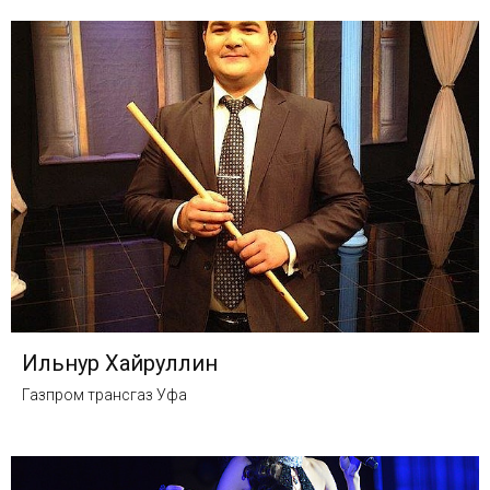
Ильнур Хайруллин
Газпром трансгаз Уфа