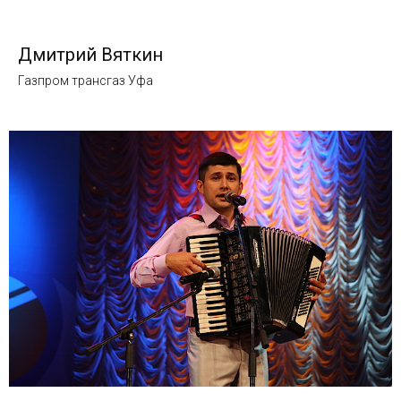
Дмитрий Вяткин
Газпром трансгаз Уфа