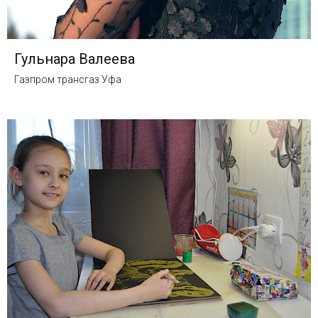
Гульнара Валеева
Газпром трансгаз Уфа