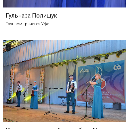
Гульнара Полищук
Газпром трансгаз Уфа