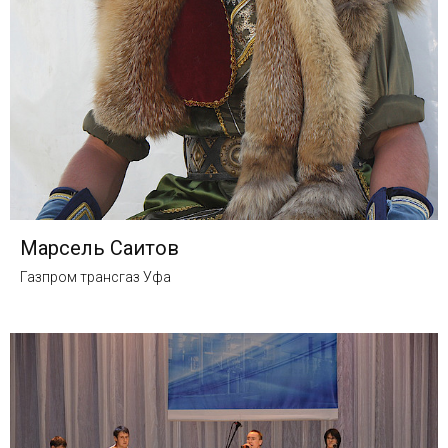
Марсель Саитов
Газпром трансгаз Уфа