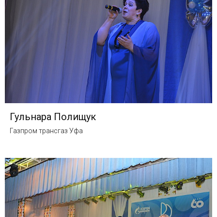
Гульнара Полищук
Газпром трансгаз Уфа