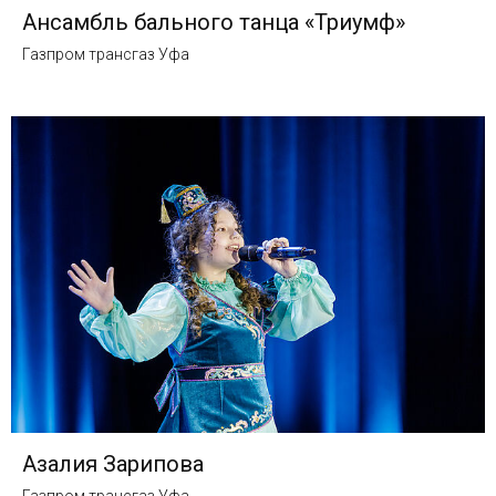
Ансамбль бального танца «Триумф»
Газпром трансгаз Уфа
Азалия Зарипова
Газпром трансгаз Уфа