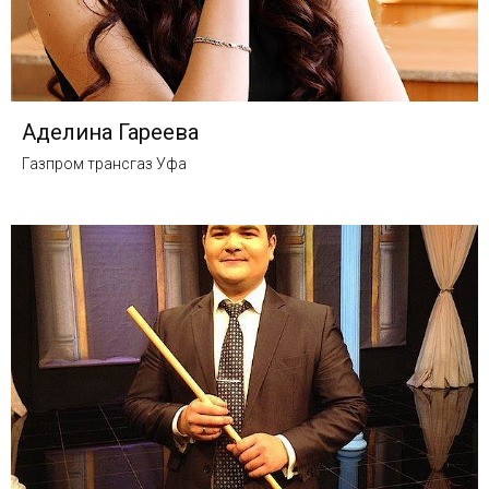
Аделина Гареева
Газпром трансгаз Уфа