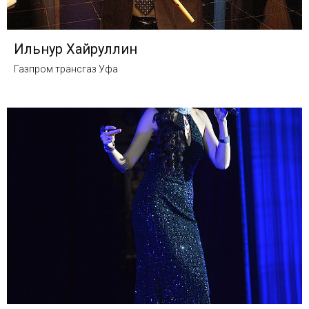
Ильнур Хайруллин
Газпром трансгаз Уфа