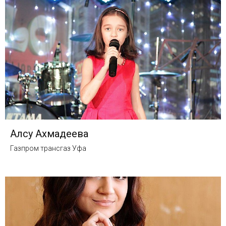
Алсу Ахмадеева
Газпром трансгаз Уфа