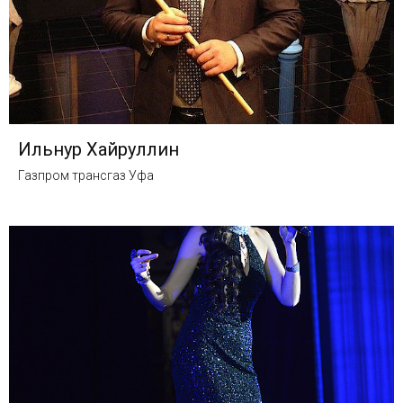
Ильнур Хайруллин
Газпром трансгаз Уфа