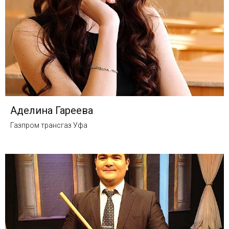
Аделина Гареева
Газпром трансгаз Уфа