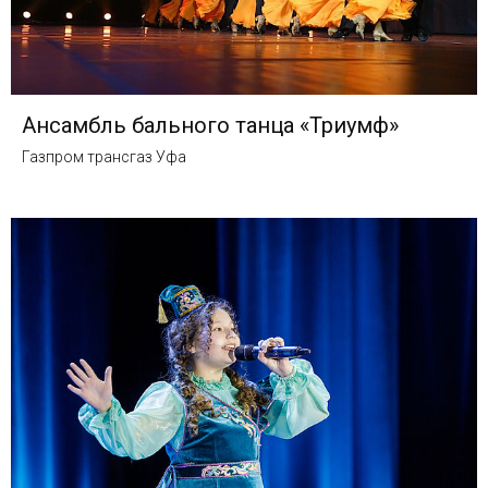
Ансамбль бального танца «Триумф»
Газпром трансгаз Уфа