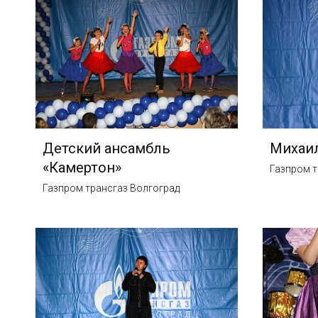
Детский ансамбль
Михаи
«Камертон»
Газпром т
Газпром трансгаз Волгоград