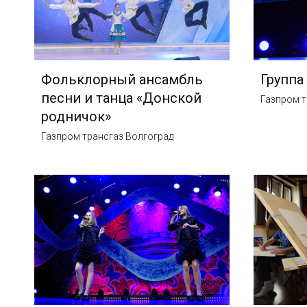
Фольклорный ансамбль
Группа
песни и танца «Донской
Газпром т
родничок»
Газпром трансгаз Волгоград