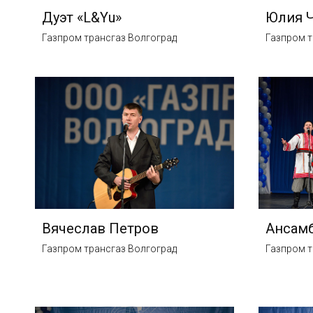
Дуэт «L&Yu»
Юлия 
Газпром трансгаз Волгоград
Газпром т
Вячеслав Петров
Ансамб
Газпром трансгаз Волгоград
Газпром т