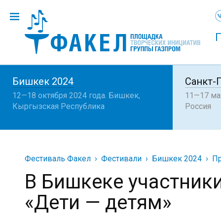
Бишкек 2024
Санкт-
12—18 октября 2024 года. Бишкек,
11—17 мая
Кыргызская Республика
Россия
Фестиваль Факел
Фестивали
Бишкек 2024
Пр
В Бишкеке участник
«Дети — детям»