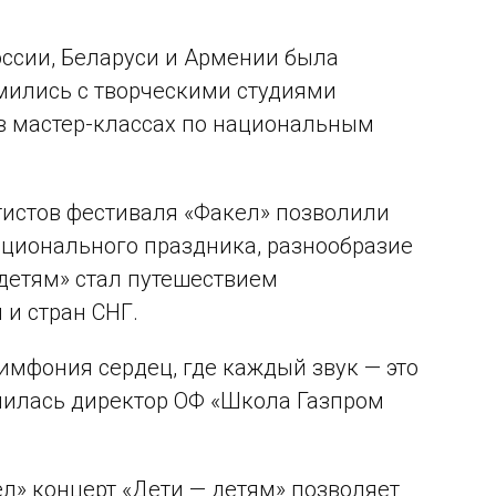
оссии, Беларуси и Армении была
омились с творческими студиями
 в мастер-классах по национальным
истов фестиваля «Факел» позволили
ационального праздника, разнообразие
детям» стал путешествием
 и стран СНГ.
имфония сердец, где каждый звук — это
елилась директор ОФ «Школа Газпром
л» концерт «Дети — детям» позволяет