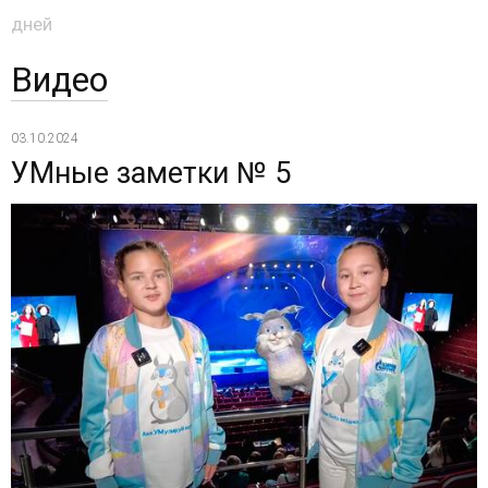
дней
Видео
03.10.2024
УМные заметки № 5