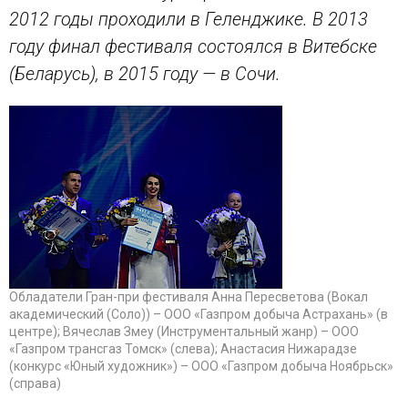
2012 годы проходили в Геленджике. В 2013
году финал фестиваля состоялся в Витебске
(Беларусь), в 2015 году — в Сочи.
Обладатели Гран-при фестиваля Анна Пересветова (Вокал
академический (Соло)) – ООО «Газпром добыча Астрахань» (в
центре); Вячеслав Змеу (Инструментальный жанр) – ООО
«Газпром трансгаз Томск» (слева); Анастасия Нижарадзе
(конкурс «Юный художник») – ООО «Газпром добыча Ноябрьск»
(справа)