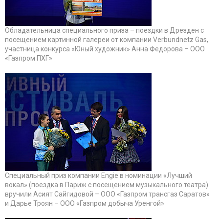
Обладательница специального приза – поездки в Дрезден с
посещением картинной галереи от компании Verbundnetz Gas,
участница конкурса «Юный художник» Анна Федорова – ООО
«Газпром ПХГ»
Специальный приз компании Engie в номинации «Лучший
вокал» (поездка в Париж с посещением музыкального театра)
вручили Асият Сайгидовой – ООО «Газпром трансгаз Саратов»
и Дарье Троян – ООО «Газпром добыча Уренгой»