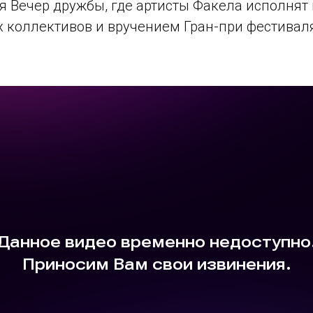
ся Вечер дружбы, где артисты Факела исполнят
 коллективов и вручением Гран-при фестивал