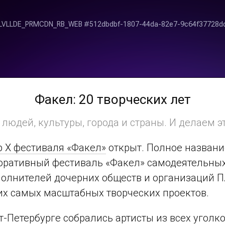
Факел: 20 творческих лет
юдей, культуры, города и страны. И делаем эт
 Х фестиваля «Факел»
открыт. Полное названи
оративный фестиваль «Факел» самодеятельных
полнителей дочерних обществ и организаций П
ших самых масштабных творческих проектов.
кт-Петербурге собрались артисты из всех уголко