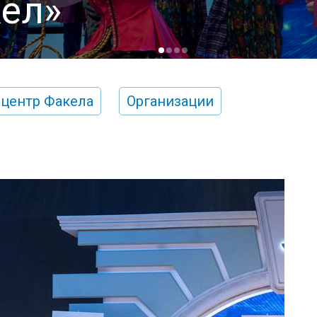
ел»
-центр Факела
Организации