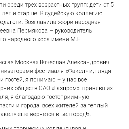
 среди трех возрастных групп: дети от 5
17 лет и старше. В судейскую коллегию
педагоги. Возглавила жюри народная
реевна Пермякова – руководитель
го народного хора имени М.Е.
нсгаз Москва» Вячеслав Александрович
низаторами фестиваля «Факел» и, глядя
 гостей, я понимаю – у нас все
ерних обществ ОАО «Газпром», принявших
аля, я благодарю гостеприимную
сти и города, всех жителей за теплый
кел» еще вернется в Белгород!».
ьных творческих коллективов и