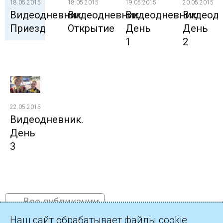
18.05.2015
18.05.2015
19.05.2015
20.05.2015
Видеодневник.
Видеодневник.
Видеодневник.
Видеодн
Приезд
Открытие
День
День
1
2
22.05.2015
Видеодневник.
День
3
← Все публикации
Наш сайт обрабатывает файлы cookie