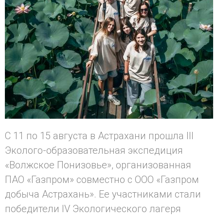
С 11 по 15 августа в Астрахани прошла III
Эколого-образовательная экспедиция
«Волжское Понизовье», организованная
ПАО «Газпром» совместно с ООО «Газпром
добыча Астрахань». Ее участниками стали
победители IV Экологического лагеря