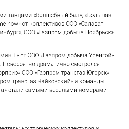
ми танцами «Волшебный бал», «Большая
p me now» от коллективов ООО «Салават
ринбург», ООО «Газпром добыча Ноябрьск»
мин Т» от ООО «Газпром добыча Уренгой»
. Невероятно драматично смотрелся
рприз» ООО «Газпром трансгаз Югорск».
ром трансгаз Чайковский» и команды
хта» стали самыми веселыми номерами
еятельных творческих коллективов и