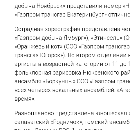
добыча Ноябрьск» представили номер «Ну
«Газпром трансгаз Екатеринбург» отличн
Эстрадная хореография представлена че
«Газпром добыча Ямбург»), «Этинсель» (О
«Оранжевый кот» (ООО «Газпром трансгаз
трансгаз Югорск»). Во втором отделении
артисты в возрастной категории от 11 до 
фольклорная зарисовка Нюксенского рай
ансамбля «Боркунцы» ООО «Газпром транс
всех четырех вокальных ансамблей: «Атас
время».
Разнопланово представлена юношеская 
салаватский «Родничок», томский ансамб