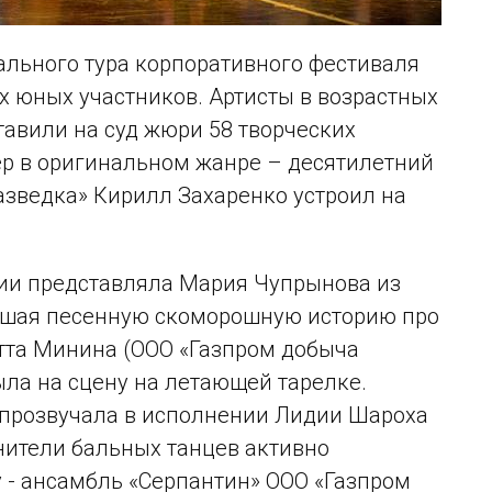
ального тура корпоративного фестиваля
 юных участников. Артисты в возрастных
дставили на суд жюри 58 творческих
р в оригинальном жанре – десятилетний
зведка» Кирилл Захаренко устроил на
ии представляла Мария Чупрынова из
авшая песенную скоморошную историю про
етта Минина (ООО «Газпром добыча
ыла на сцену на летающей тарелке.
 прозвучала в исполнении Лидии Шароха
лнители бальных танцев активно
- ансамбль «Серпантин» ООО «Газпром