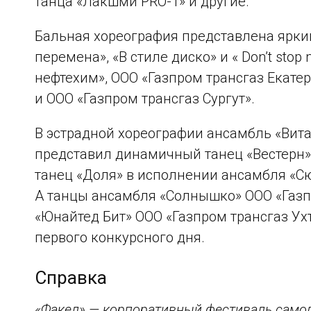
танца «Лакшми PRO-1» и другие.
Бальная хореография представлена ярки
перемена», «В стиле диско» и « Don’t sto
нефтехим», ООО «Газпром трансгаз Екате
и ООО «Газпром трансгаз Сургут».
В эстрадной хореографии ансамбль «Вита
представил динамичный танец «Вестерн»
танец «Доля» в исполнении ансамбля «Сю
А танцы ансамбля «Солнышко» ООО «Газп
«Юнайтед Бит» ООО «Газпром трансгаз У
первого конкурсного дня.
Справка
«Факел» — корпоративный фестиваль самод