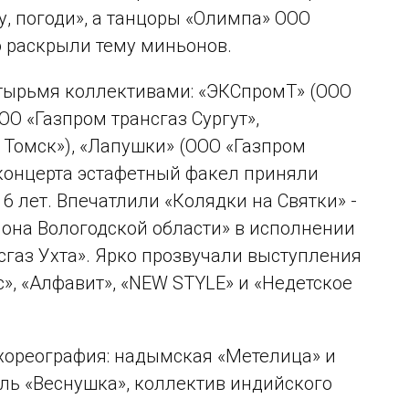
, погоди», а танцоры «Олимпа» ООО
о раскрыли тему миньонов.
тырьмя коллективами: «ЭКСпромТ» (ООО
ОО «Газпром трансгаз Сургут»,
 Томск»), «Лапушки» (ООО «Газпром
 концерта эстафетный факел приняли
16 лет. Впечатлили «Колядки на Святки» -
она Вологодской области» в исполнении
газ Ухта». Ярко прозвучали выступления
», «Алфавит», «NEW STYLE» и «Недетское
хореография: надымская «Метелица» и
ль «Веснушка», коллектив индийского