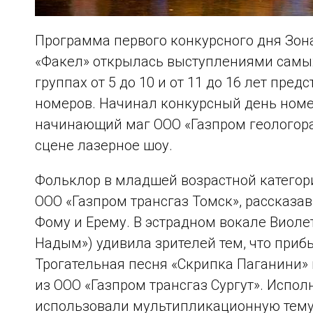
Программа первого конкурсного дня Зон
«Факел» открылась выступлениями самых
группах от 5 до 10 и от 11 до 16 лет пре
номеров. Начинал конкурсный день номе
начинающий маг ООО «Газпром геологора
сцене лазерное шоу.
Фольклор в младшей возрастной категор
ООО «Газпром трансгаз Томск», рассказ
Фому и Ерему. В эстрадном вокале Виол
Надым») удивила зрителей тем, что приб
Трогательная песня «Скрипка Паганини»
из ООО «Газпром трансгаз Сургут». Испо
использовали мультипликационную тему 