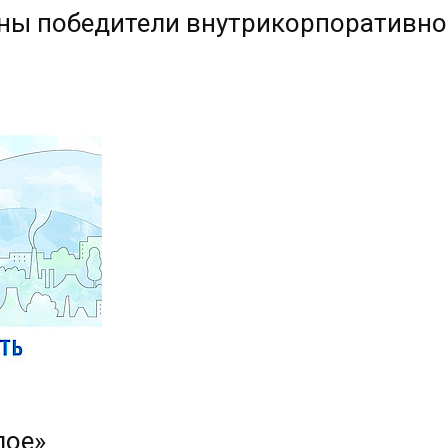
ены победители внутрикорпоративног
лое»