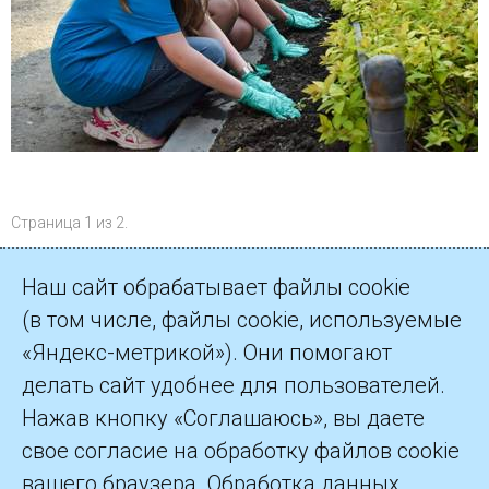
Страница 1 из 2.
1
2
Далее
Наш сайт обрабатывает файлы cookie
(в том числе, файлы cookie, используемые
«Яндекс-метрикой»). Они помогают
делать сайт удобнее для пользователей.
©2026 ПАО «Газпром»
Нажав кнопку «Соглашаюсь», вы даете
свое согласие на обработку файлов cookie
Контакты
вашего браузера. Обработка данных