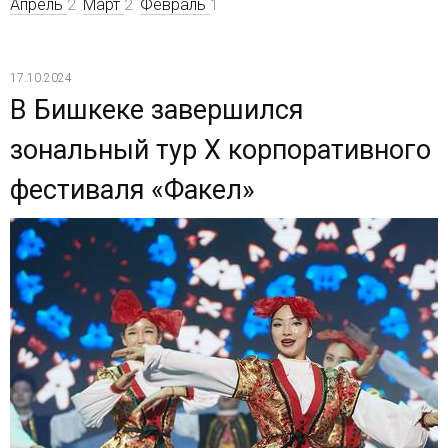
Апрель
Март
Февраль
2
2
1
17.10.2024
В Бишкеке завершился
зональный тур X корпоративного
фестиваля «Факел»