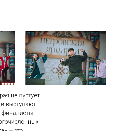
рая не пустует
ми выступают
— финалисты
ногочисленных
а» — это