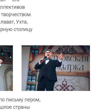
оллективов
 творчеством.
лават, Ухта,
ерную столицу
по письму пером,
ошлое страны